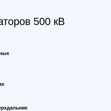
торов 500 кВ
ьных
ах
ерхдальние