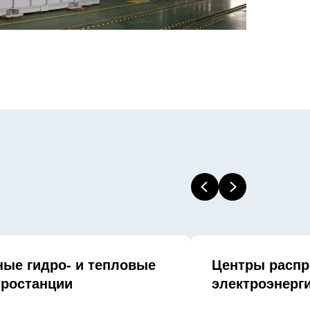
ные гидро- и тепловые
Центры распр
тростанции
электроэнерг