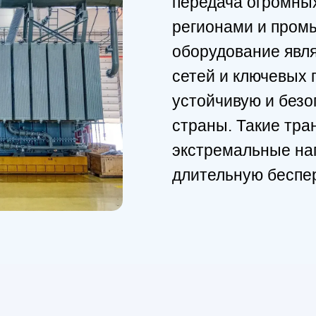
передача огромных
регионами и пром
оборудование явл
сетей и ключевых 
устойчивую и без
страны. Такие тр
экстремальные наг
длительную беспе