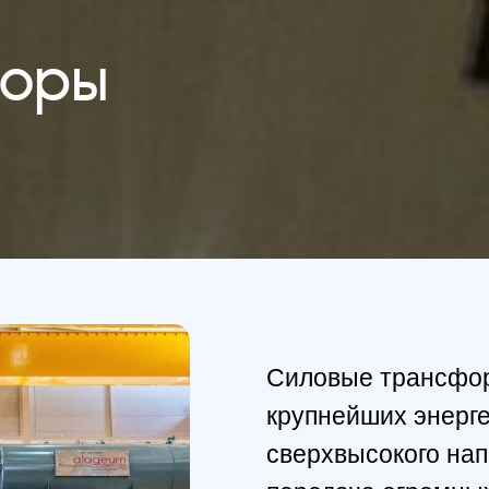
торы
Силовые трансфор
крупнейших энерг
сверхвысокого нап