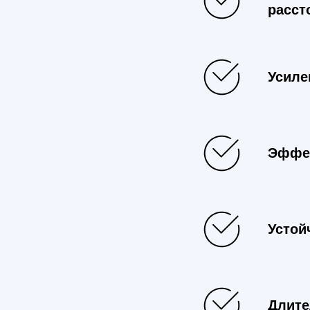
расст
Усиле
Эффек
Устой
Длите