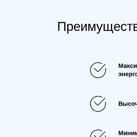
Преимуществ
Макси
энерг
Высоч
Миним